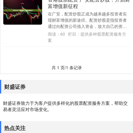
富增值新征程
在广安，配资炒股正成为越来越多投资者实
现财富增值的新途径。配资炒股是指投资者
通过向配资公司借入资金，放大自己的资金
规模，从而提高投资收益。 股票配资具有放
阅读：
60
栏目：
提供多种股票配资服务方
大收益....
案
共 1 页/1 条记录
财盛证券
财盛证券致力于为客户提供多样化的股票配资服务方案，帮助交
易者灵活应对市场变化。
热点关注