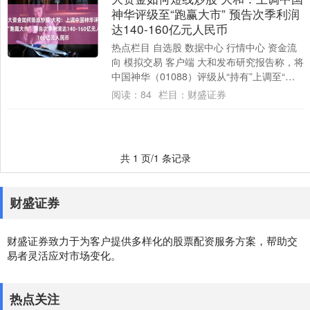
神华评级至“跑赢大市” 预告次季利润
达140-160亿元人民币
热点栏目 自选股 数据中心 行情中心 资金流
向 模拟交易 客户端 大和发布研究报告称，将
中国神华（01088）评级从“持有”上调至“跑
赢大市”，主因是国企主题、....
阅读：
84
栏目：
财盛证券
共 1 页/1 条记录
财盛证券
财盛证券致力于为客户提供多样化的股票配资服务方案，帮助交
易者灵活应对市场变化。
热点关注