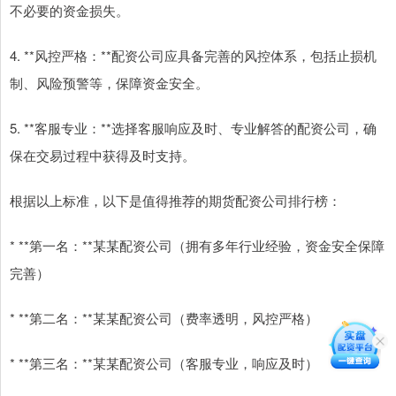
不必要的资金损失。
4. **风控严格：**配资公司应具备完善的风控体系，包括止损机
制、风险预警等，保障资金安全。
5. **客服专业：**选择客服响应及时、专业解答的配资公司，确
保在交易过程中获得及时支持。
根据以上标准，以下是值得推荐的期货配资公司排行榜：
* **第一名：**某某配资公司（拥有多年行业经验，资金安全保障
完善）
* **第二名：**某某配资公司（费率透明，风控严格）
* **第三名：**某某配资公司（客服专业，响应及时）