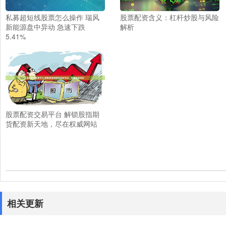
私募超短线股票怎么操作 瑞风
股票配资含义：杠杆炒股与风险
新能源盘中异动 急速下跌
解析
5.41%
股票配资交易平台 解锁股指期
货配资新天地，尽在权威网站
相关更新