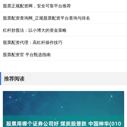
股票正规配资网，安全可靠平台推荐
股票配资查询网_正规股票配资平台查询与排名
杠杆炒股法：以小博大的资金策略
股票配资代理：高杠杆操作技巧
股票配资官 平台甄选指南
推荐阅读