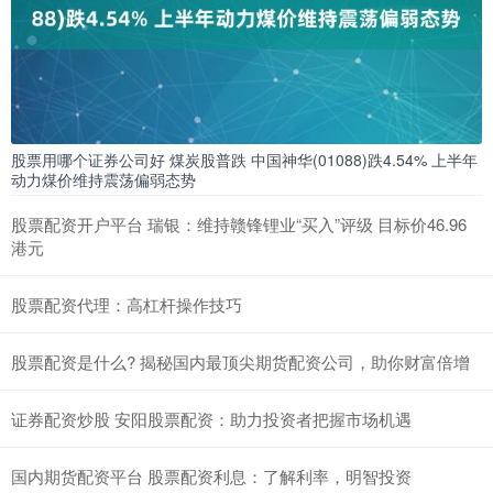
股票用哪个证券公司好 煤炭股普跌 中国神华(01088)跌4.54% 上半年
动力煤价维持震荡偏弱态势
股票配资开户平台 瑞银：维持赣锋锂业“买入”评级 目标价46.96
港元
股票配资代理：高杠杆操作技巧
股票配资是什么? 揭秘国内最顶尖期货配资公司，助你财富倍增
证券配资炒股 安阳股票配资：助力投资者把握市场机遇
国内期货配资平台 股票配资利息：了解利率，明智投资