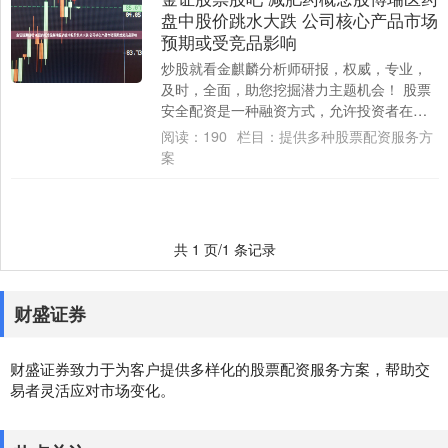
盘中股价跳水大跌 公司核心产品市场
预期或受竞品影响
炒股就看金麒麟分析师研报，权威，专业，
及时，全面，助您挖掘潜力主题机会！ 股票
安全配资是一种融资方式，允许投资者在不
增加自有资金的情况下，放大股票投资的规
阅读：
190
栏目：
提供多种股票配资服务方
模。配....
案
共 1 页/1 条记录
财盛证券
财盛证券致力于为客户提供多样化的股票配资服务方案，帮助交
易者灵活应对市场变化。