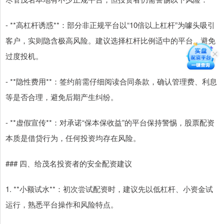
- **高杠杆诱惑**：部分非正规平台以“10倍以上杠杆”为噱头吸引
客户，实则隐含极高风险。建议选择杠杆比例适中的平台，避免
过度投机。
- **隐性费用**：签约前需仔细阅读合同条款，确认管理费、利息
等是否合理，避免后期产生纠纷。
- **虚假宣传**：对承诺“保本保收益”的平台保持警惕，股票配资
本质是借贷行为，任何投资均存在风险。
### 四、给茂名投资者的安全配资建议
1. **小额试水**：初次尝试配资时，建议先以低杠杆、小资金试
运行，熟悉平台操作和风险特点。