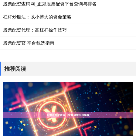
股票配资查询网_正规股票配资平台查询与排名
杠杆炒股法：以小博大的资金策略
股票配资代理：高杠杆操作技巧
股票配资官 平台甄选指南
推荐阅读