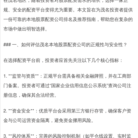
规、安全的配资平台变得尤为重要。本文旨在为茂名投资者提供
一份可靠的本地股票配资公司排名及推荐指南，帮助您在复杂的
市场中做出明智选择。
### 一、如何评估茂名本地股票配资公司的正规性与安全性？
在选择配资平台前，投资者应首先关注以下几个核心指标：
1. **监管与资质**：正规平台需具备相关金融牌照，并在工商部
门备案。投资者可通过“国家企业信用信息公示系统”查询公司注
册信息，确保其合法经营。
2. **资金安全**：优质平台会采用第三方银行存管，确保客户资
金与公司运营资金隔离，避免资金挪用风险。
3. **风控体系**：完善的风险控制机制（如平仓线设置、实时监