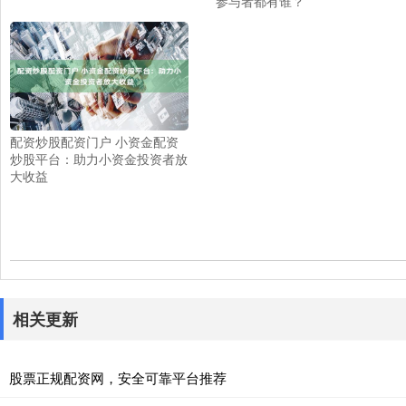
参与者都有谁？
配资炒股配资门户 小资金配资
炒股平台：助力小资金投资者放
大收益
相关更新
股票正规配资网，安全可靠平台推荐