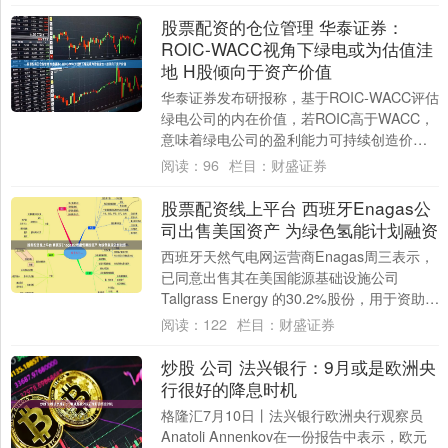
资本金....
股票配资的仓位管理 华泰证券：
ROIC-WACC视角下绿电或为估值洼
地 H股倾向于资产价值
华泰证券发布研报称，基于ROIC-WACC评估
绿电公司的内在价值，若ROIC高于WACC，
意味着绿电公司的盈利能力可持续创造价
值；反之则意味着在融资成本过高的市....
阅读：
96
栏目：
财盛证券
股票配资线上平台 西班牙Enagas公
司出售美国资产 为绿色氢能计划融资
西班牙天然气电网运营商Enagas周三表示，
已同意出售其在美国能源基础设施公司
Tallgrass Energy 的30.2%股份，用于资助绿
色氢能项目。 使用....
阅读：
122
栏目：
财盛证券
炒股 公司 法兴银行：9月或是欧洲央
行很好的降息时机
格隆汇7月10日丨法兴银行欧洲央行观察员
Anatoli Annenkov在一份报告中表示，欧元