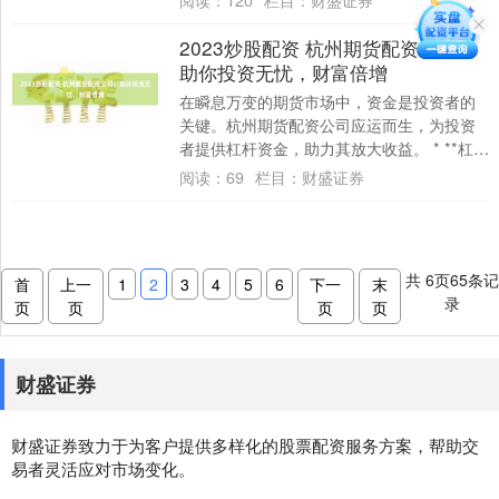
阅读：
120
栏目：
财盛证券
定，任....
2023炒股配资 杭州期货配资公司：
助你投资无忧，财富倍增
在瞬息万变的期货市场中，资金是投资者的
关键。杭州期货配资公司应运而生，为投资
者提供杠杆资金，助力其放大收益。 * **杠杆
比例：**根据自身风险承受能力选择合适....
阅读：
69
栏目：
财盛证券
共
6
页
65
条
首
上一
1
2
3
4
5
6
下一
末
录
页
页
页
页
财盛证券
财盛证券致力于为客户提供多样化的股票配资服务方案，帮助交
易者灵活应对市场变化。