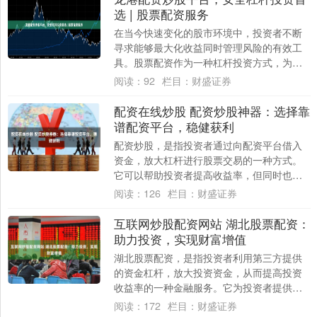
选 | 股票配资服务
在当今快速变化的股市环境中，投资者不断
寻求能够最大化收益同时管理风险的有效工
具。股票配资作为一种杠杆投资方式，为有
经验的投资者提供了放大资金规模、把握市
阅读：
92
栏目：
财盛证券
场机会的....
配资在线炒股 配资炒股神器：选择靠
谱配资平台，稳健获利
配资炒股，是指投资者通过向配资平台借入
资金，放大杠杆进行股票交易的一种方式。
它可以帮助投资者提高收益率，但同时也会
增加风险。因此，选择靠谱的配资平台至关
阅读：
126
栏目：
财盛证券
重要。 ....
互联网炒股配资网站 湖北股票配资：
助力投资，实现财富增值
湖北股票配资，是指投资者利用第三方提供
的资金杠杆，放大投资资金，从而提高投资
收益率的一种金融服务。它为投资者提供了
以下优势： 股票配资是通过借贷资金放大投
阅读：
172
栏目：
财盛证券