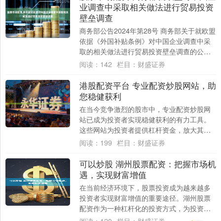
业调查中采取相关做法进行贸易投资
壁垒调查
商务部公告2024年第28号 商务部关于就欧盟
依据《外国补贴条例》对中国企业调查中采
取的相关做法进行贸易投资壁垒调查的公告
选择正规股票配资公司至关重要。它们必....
阅读：
142
栏目：
财盛证券
港股配资平台 专业配资炒股网站，助
您稳健获利
在当今竞争激烈的股市中，专业配资炒股网
站已成为投资者实现稳健获利的有力工具。
这些网站为投资者提供杠杆资金，放大其投
资能力，从而提高潜在收益。 * **放大投资
阅读：
199
栏目：
财盛证券
资....
可以炒股 湖州股票配资：把握市场机
遇，实现财富增值
在当前经济环境下，股票投资成为越来越多
投资者实现财富增值的重要途径。湖州股票
配资作为一种杠杆化的投资方式，为投资者
提供了放大收益的机遇。 《证券法》明确规