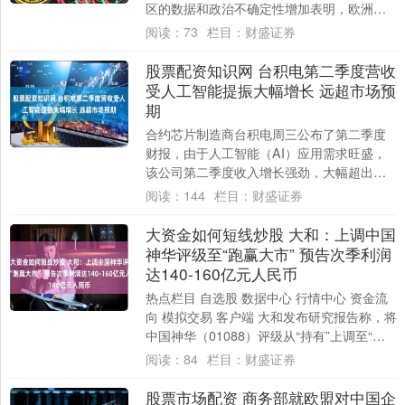
区的数据和政治不确定性增加表明，欧洲央
行的政策立场还有进一步放松的....
阅读：
73
栏目：
财盛证券
股票配资知识网 台积电第二季度营收
受人工智能提振大幅增长 远超市场预
期
合约芯片制造商台积电周三公布了第二季度
财报，由于人工智能（AI）应用需求旺盛，
该公司第二季度收入增长强劲，大幅超出市
场预期。 * **资金杠杆：**放大您的投资....
阅读：
144
栏目：
财盛证券
大资金如何短线炒股 大和：上调中国
神华评级至“跑赢大市” 预告次季利润
达140-160亿元人民币
热点栏目 自选股 数据中心 行情中心 资金流
向 模拟交易 客户端 大和发布研究报告称，将
中国神华（01088）评级从“持有”上调至“跑
赢大市”，主因是国企主题、....
阅读：
84
栏目：
财盛证券
股票市场配资 商务部就欧盟对中国企